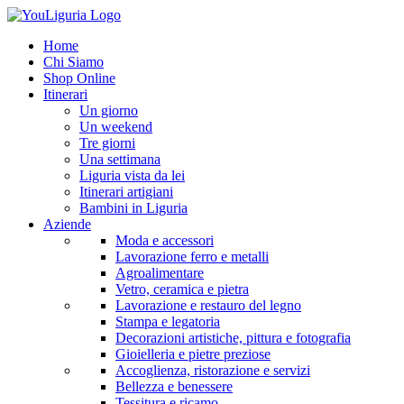
Home
Chi Siamo
Shop Online
Itinerari
Un giorno
Un weekend
Tre giorni
Una settimana
Liguria vista da lei
Itinerari artigiani
Bambini in Liguria
Aziende
Moda e accessori
Lavorazione ferro e metalli
Agroalimentare
Vetro, ceramica e pietra
Lavorazione e restauro del legno
Stampa e legatoria
Decorazioni artistiche, pittura e fotografia
Gioielleria e pietre preziose
Accoglienza, ristorazione e servizi
Bellezza e benessere
Tessitura e ricamo