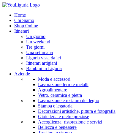
Home
Chi Siamo
Shop Online
Itinerari
Un giorno
Un weekend
Tre giorni
Una settimana
Liguria vista da lei
Itinerari artigiani
Bambini in Liguria
Aziende
Moda e accessori
Lavorazione ferro e metalli
Agroalimentare
Vetro, ceramica e pietra
Lavorazione e restauro del legno
Stampa e legatoria
Decorazioni artistiche, pittura e fotografia
Gioielleria e pietre preziose
Accoglienza, ristorazione e servizi
Bellezza e benessere
Tessitura e ricamo