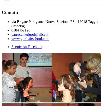
Contatti
via Brigate Partigiane, Nuova Stazione FS - 18018 Taggia
(Imperia)
0184462120
parrucchierigori@alice.it
www.gorihairschool.com
Seguici su Facebook