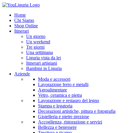
Home
Chi Siamo
Shop Online
Itinerari
Un giorno
Un weekend
Tre giorni
Una settimana
Liguria vista da lei
Itinerari artigiani
Bambini in Liguria
Aziende
Moda e accessori
Lavorazione ferro e metalli
Agroalimentare
Vetro, ceramica e pietra
Lavorazione e restauro del legno
Stampa e legatoria
Decorazioni artistiche, pittura e fotografia
Gioielleria e pietre preziose
Accoglienza, ristorazione e servizi
Bellezza e benessere
Tessitura e ricamo