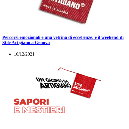
Percorsi emozionali e una vetrina di eccellenze: è il weekend di
Stile Artigiano a Genova
10/12/2021