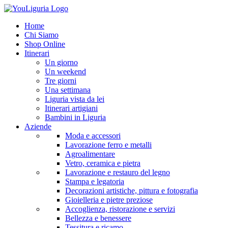
Home
Chi Siamo
Shop Online
Itinerari
Un giorno
Un weekend
Tre giorni
Una settimana
Liguria vista da lei
Itinerari artigiani
Bambini in Liguria
Aziende
Moda e accessori
Lavorazione ferro e metalli
Agroalimentare
Vetro, ceramica e pietra
Lavorazione e restauro del legno
Stampa e legatoria
Decorazioni artistiche, pittura e fotografia
Gioielleria e pietre preziose
Accoglienza, ristorazione e servizi
Bellezza e benessere
Tessitura e ricamo